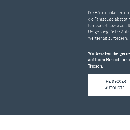
Die Räumlichkeiten uns
die Fahrzeuge abgestim
temperiert sowie belüft
Umgebung für Ihr Auto
Werterhalt zu fördern.
Wir be­ra­ten Sie ger­ne
auf Ih­ren Be­such bei 
Triesen.
HEIDEGGER
AUTOHOTEL