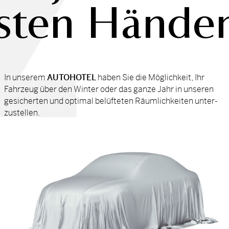
sten Hände
In un­se­rem
AU­TO­HO­TEL
ha­ben Sie die Mög­lich­keit, Ihr
Fahrzeug über den Win­ter oder das gan­ze Jahr in un­se­ren
ge­si­cher­ten und op­ti­mal be­lüf­te­ten Räum­lich­kei­ten un­ter­
zu­stel­len.