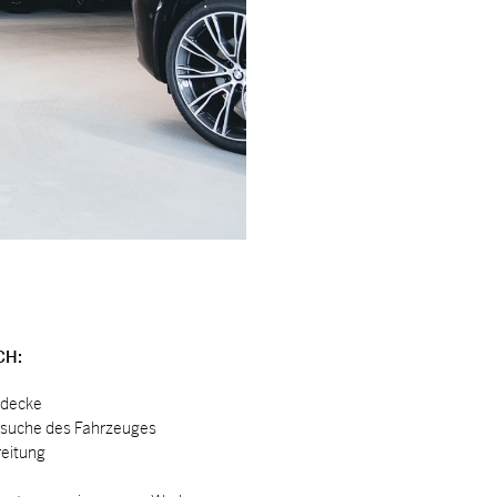
CH:
­de­cke
be­su­che des Fahr­zeu­ges
rei­tung