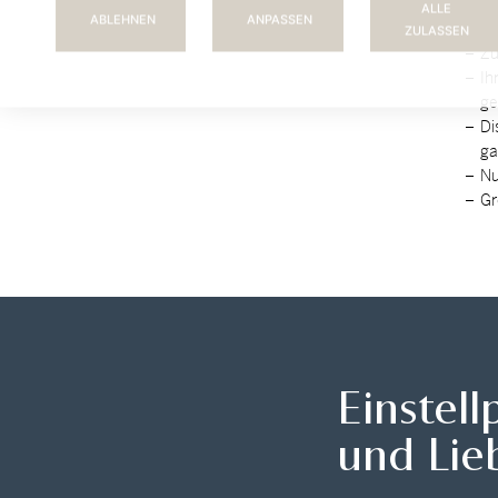
Ih
ALLE
ABLEHNEN
ANPASSEN
und
ZULASSEN
Zu
Ih
ge
Di
ga
Nu
Gr
Einstel
und Lie