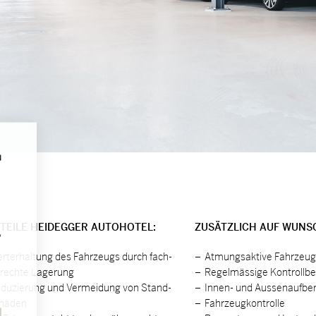
N
TEI­LE HEIDEGGER AU­TO­HO­TEL:
ZU­SÄTZ­LICH AUF WUNS
,
rt­er­hal­tung des Fahr­zeugs durch fach­
At­mungs­ak­ti­ve Fahr­zeug
­rech­te La­ge­rung
Re­gel­mäs­si­ge Kon­troll­
­du­zie­rung und Ver­mei­dung von Stand­
In­nen- und Aus­sen­auf­be­
hä­den
Fahr­zeug­kon­trol­le