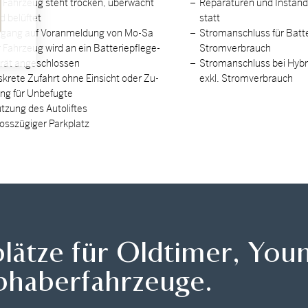
r Fahrzeug steht tro­cken, über­wacht
Reparaturen und In­stand­s
 be­lüf­tet
statt
­gang auf Vor­an­mel­dung von Mo-Sa
Strom­an­schluss für Bat­te­
r Fahrzeug wird an ein Bat­te­rie­pfle­ge­
Strom­ver­brauch
­rät an­ge­schlos­sen
Strom­an­schluss bei Hy­bri
s­kre­te Zu­fahrt ohne Ein­sicht oder Zu­
exkl. Strom­ver­brauch
ng für Un­be­fug­te
t­zung des Au­to­lif­tes
oss­zü­gi­ger Park­platz
lplätze für Oldtimer, You
bhaberfahrzeuge.