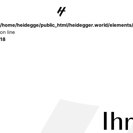
Deprecated
: substr(): Passing null to parameter #1 ($string) of type st
/home/heidegge/public_html/heidegger.world/elements
on line
18
Ih