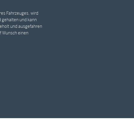
res Fahrzeuges, wird
d gehalten und kann
geholt und ausgefahren
uf Wunsch einen