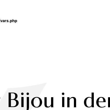
ring is deprecated in
/vars.php
r Bijou in de