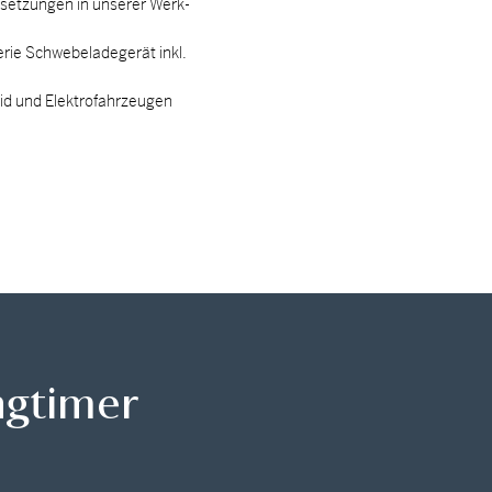
et­zun­gen in un­se­rer Werk­
rie Schwe­be­la­de­ge­rät inkl.
d und Elek­tro­fahr­zeu­gen
ngtimer