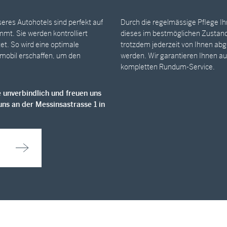
eres Autohotels sind perfekt auf
Durch die regelmässige Pflege Ih
mt. Sie werden kontrolliert
dieses im bestmöglichen Zustan
et. So wird eine optimale
trotzdem jederzeit von Ihnen ab
mobil erschaffen, um den
werden. Wir garantieren Ihnen a
kompletten Rundum-Service.
 un­ver­bind­lich und freu­en uns
uns an der Mess­in­sa­stras­se 1 in