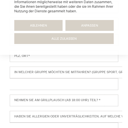
Informationen möglicherweise mit weiteren Daten zusammen,
die Sie ihnen bereitgestellt haben oder die sie im Rahmen Ihrer
VORNAME*
Nutzung der Dienste gesammelt haben.
E-MAIL*
ABLEHNEN
ANPASSEN
ALLE ZULASSEN
STRASSE, STRASSENNUMMER*
PLZ, ORT*
IN WELCHER GRUPPE MÖCHTEN SIE MITFAHREN? (GRUPPE SPORT, GRUP
NEHMEN SIE AM GRILLPLAUSCH (AB 18:00 UHR) TEIL? *
HABEN SIE ALLERGIEN ODER UNVERTRÄGLICHKEITEN, AUF WELCHE WIR