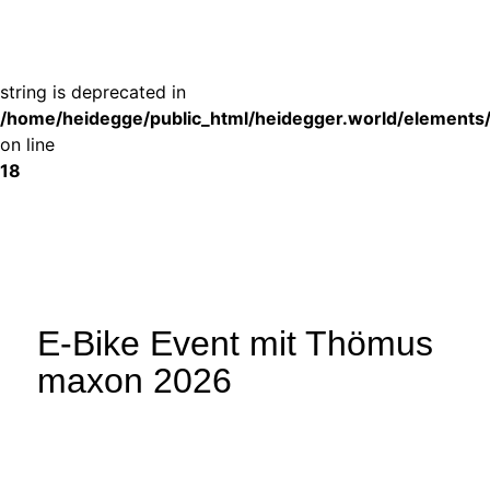
Deprecated
: substr(): Passing null to parameter #1 ($string) of type
string is deprecated in
/home/heidegge/public_html/heidegger.world/elements
on line
18
E-Bike Event mit Thömus
maxon 2026