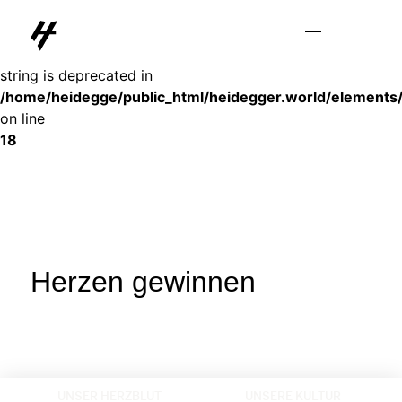
Deprecated
: substr(): Passing null to parameter #1 ($string) of type
string is deprecated in
/home/heidegge/public_html/heidegger.world/elements
on line
18
Herzen gewinnen
UNSER HERZBLUT
UNSERE KULTUR