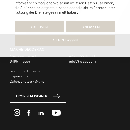
Informationen möglicherweise mit weiteren Daten zusammen,
die Sie ihnen bereitgestellt haben oder die sie im Rahmen Ihrer
Nutzung der Dienste gesammelt haben.
ABLEHNEN
ANPASSEN
ALLE ZULASSEN
MAX HEIDEGGER AG
Messinastrasse 1
+423 399 40 80
9495 Triesen
info@heidegger.li
Recht­li­che Hin­wei­se
Im­pres­sum
Da­ten­schutz­er­klä­rung
TERMIN VEREINBAREN