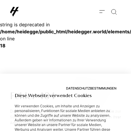
Deprecated
: substr(): Passing null to parameter #1 ($string) of type
string is deprecated in
/home/heidegge/public_html/heidegger.world/elements
on line
18
DATENSCHUTZBESTIMMUNGEN
Fehler 404
Diese Webseite verwendet Cookies
Wir verwenden Cookies, um Inhalte und Anzeigen zu
personalisieren, Funktionen für soziale Medien anbieten zu
Die­se Sei­te konn­te nicht ge­fun­den wer­den. Bit­te keh­ren Sie
zur
können und die Zugriffe auf unsere Website zu analysieren.
Start­sei­te zu­rück
oder über­prü­fen Sie, ob Sie die URL in Ih­rer
Außerdem geben wir Informationen zu Ihrer Verwendung
Adress­zei­le rich­tig ein­ge­ge­ben ha­ben.
unserer Website an unsere Partner für soziale Medien,
Werbung und Analysen weiter. Unsere Partner führen diese