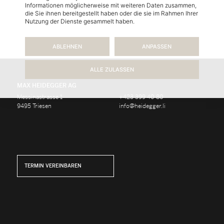
Informationen möglicherweise mit weiteren Daten zusammen,
die Sie ihnen bereitgestellt haben oder die sie im Rahmen Ihrer
Nutzung der Dienste gesammelt haben.
ABLEHNEN
ANPASSEN
ALLE ZULASSEN
MAX HEIDEGGER AG
Messinastrasse 1
+423 399 40 80
9495 Triesen
info@heidegger.li
TERMIN VEREINBAREN