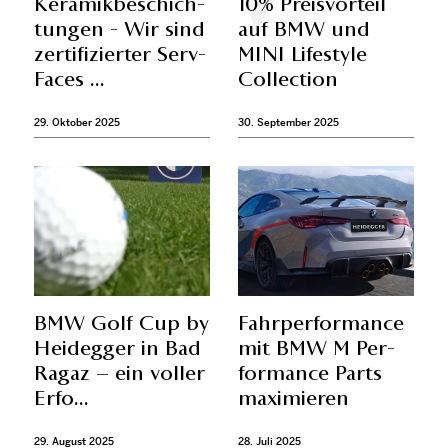
Ke­ra­mik­be­schich­
10% Preis­vor­teil
tun­gen - Wir sind
auf BMW und
zer­ti­fi­zier­ter Serv­
MINI Life­style
Faces ...
Collec­tion
29. Oktober 2025
30. September 2025
BMW Golf Cup by
Fahr­per­for­mance
Heidegger in Bad
mit BMW M Per­
Ra­gaz – ein vol­ler
for­mance Parts
Erfo...
ma­xi­mie­ren
29. August 2025
28. Juli 2025