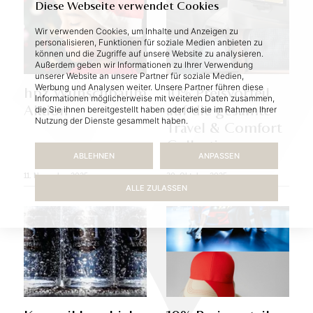
Diese Webseite verwendet Cookies
Wir verwenden Cookies, um Inhalte und Anzeigen zu
personalisieren, Funktionen für soziale Medien anbieten zu
können und die Zugriffe auf unsere Website zu analysieren.
Außerdem geben wir Informationen zu Ihrer Verwendung
unserer Website an unsere Partner für soziale Medien,
Werbung und Analysen weiter. Unsere Partner führen diese
hpz Wunsch­baum
10% Preis­vor­teil
Informationen möglicherweise mit weiteren Daten zusammen,
Ak­ti­on
auf die ge­sam­te
die Sie ihnen bereitgestellt haben oder die sie im Rahmen Ihrer
Nutzung der Dienste gesammelt haben.
Tra­vel & Com­fort
Collec­ti...
ABLEHNEN
ANPASSEN
11. November 2025
30. Oktober 2025
ALLE ZULASSEN