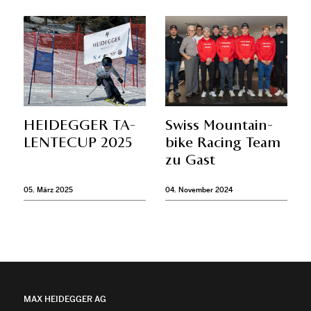
HEIDEGGER TA­
Swiss Moun­tain­
LEN­TE­CUP 2025
bike Ra­c­ing Team
zu Gast
05. März 2025
04. November 2024
MAX HEIDEGGER AG