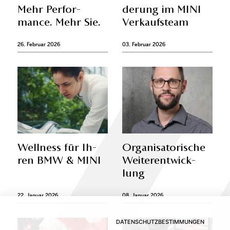
Mehr Per­for­
de­rung im MINI
mance. Mehr Sie.
Ver­kaufsteam
26. Februar 2026
03. Februar 2026
Well­ness für Ih­
Or­ga­ni­sa­to­ri­sche
ren BMW & MINI
Wei­ter­ent­wick­
lung
22. Januar 2026
08. Januar 2026
DATENSCHUTZBESTIMMUNGEN