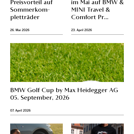
Preis­vor­teil auf
im Mai auf BMW &
Som­mer­kom­
MINI Tra­vel &
plett­rä­der
Com­fort Pr...
26. Mai 2026
23. April 2026
BMW Golf Cup by Max Heidegger AG
05. Sep­tem­ber, 2026
07. April 2026