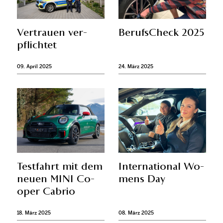
Ver­trau­en ver­
Be­rufs­Check 2025
pflich­tet
09. April 2025
24. März 2025
Test­fahrt mit dem
In­ter­na­tio­nal Wo­
neu­en MINI Co­
mens Day
oper Ca­brio
18. März 2025
08. März 2025