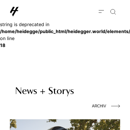
Deprecated
: substr(): Passing null to parameter #1 ($string) of type
string is deprecated in
/home/heidegge/public_html/heidegger.world/elements
on line
18
News + Storys
ARCHIV