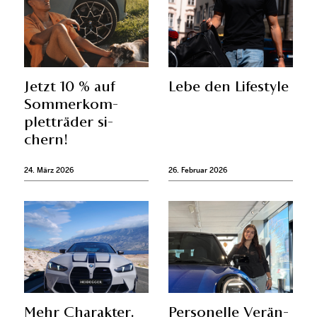
Jetzt 10 % auf
Lebe den Life­style
Som­mer­kom­
plett­rä­der si­
chern!
24. März 2026
26. Februar 2026
Mehr Cha­rak­ter.
Per­so­nel­le Ver­än­