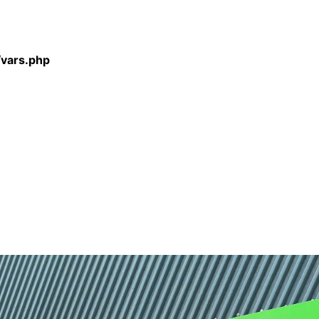
ring is deprecated in
/vars.php