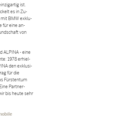
n­zig­ar­tig ist.
­ckelt es in Zu­
t mit BMW ex­klu­
­le für eine an­
Kund­schaft von
AL­PI­NA - eine
h­te: 1978 er­hiel­
I­NA den ex­klu­si­
trag für die
s Fürs­ten­tum
 Eine Part­ner­
wir bis heu­te sehr
o­bi­le