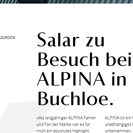
Salar zu
ZURÜCK
Besuch bei
ALPINA in
Buchloe.
«Als lang­jäh­ri­ger AL­PI­NA Fahrer
AL­PI­NA ist ein t
und Fan der Mar­ke war es für
un­ab­hän­gi­ges
mich ein ab­so­lu­tes High­light,
unternehmen, d