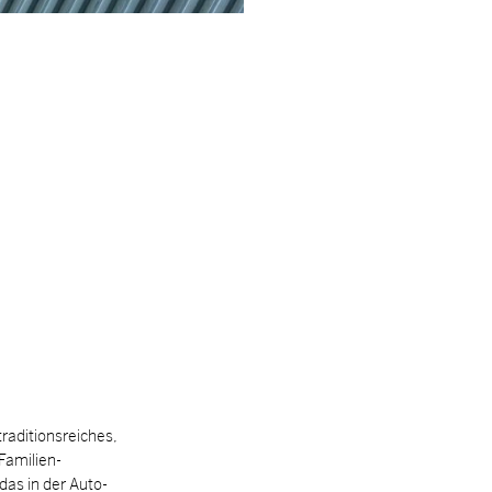
ra­di­ti­ons­rei­ches,
 Familien­
as in der Au­to­