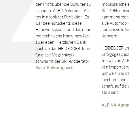
den Pro­fis über die Schul­ter zu
mo­bil­bran­che ei
schau­en. AL­PI­NA ver­edelt Au­
Seit 1965 ent­wi
tos in ab­so­lu­ter Per­fek­ti­on. Es
sam­men­ar­bei
war be­ein­dru­ckend, die­se
si­ve Au­to­mo­bi
Hand­werks­kunst und das enor­
spruchs­vol­le 
me tech­ni­sche Know-how live
Ken­nern.
zu er­le­ben. Herz­li­chen Dank
HEIDEGGER und 
auch an das HEIDEGGER-Team
Er­folgs­ge­schic
für die­se Mög­lich­keit»,
ten wir von AL­P
schwärmt der SRF-Mo­dera­tor
ven Im­port­ver­
Sa­lar Bahr­am­po­o­ri.
Schweiz und da
Liech­ten­stein.
schaft, auf die 
stolz sind.
AL­PI­NA Au­to­m