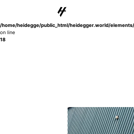
Deprecated
: substr(): Passing null to parameter #1 ($string) of type st
/home/heidegge/public_html/heidegger.world/elements
on line
18