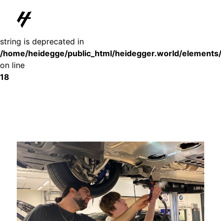
Deprecated
: substr(): Passing null to parameter #1 ($string) of type
string is deprecated in
/home/heidegge/public_html/heidegger.world/elements
on line
18