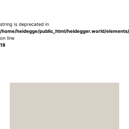
Deprecated
: substr(): Passing null to parameter #1 ($string) of type
string is deprecated in
/home/heidegge/public_html/heidegger.world/elements
on line
18