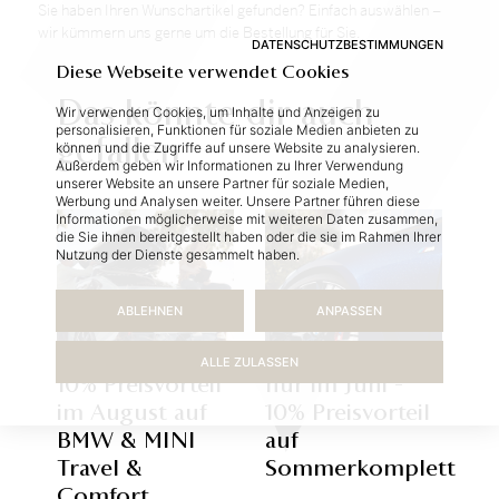
Sie ha­ben Ih­ren Wunsch­ar­ti­kel ge­fun­den? Ein­fach aus­wäh­len –
wir küm­mern uns ger­ne um die Be­stel­lung für Sie.
DATENSCHUTZBESTIMMUNGEN
Diese Webseite verwendet Cookies
Das könnte dir auch
Wir verwenden Cookies, um Inhalte und Anzeigen zu
personalisieren, Funktionen für soziale Medien anbieten zu
gefallen
können und die Zugriffe auf unsere Website zu analysieren.
Außerdem geben wir Informationen zu Ihrer Verwendung
unserer Website an unsere Partner für soziale Medien,
Werbung und Analysen weiter. Unsere Partner führen diese
Informationen möglicherweise mit weiteren Daten zusammen,
die Sie ihnen bereitgestellt haben oder die sie im Rahmen Ihrer
Nutzung der Dienste gesammelt haben.
ABLEHNEN
ANPASSEN
ALLE ZULASSEN
10% Preisvorteil
nur im Juni -
im August auf
10% Preisvorteil
BMW & MINI
auf
Travel &
Sommerkompletträd
Comfort...