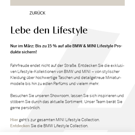
ZURÜCK
Lebe den Lifestyle
Nur im März: Bis zu 15 % auf alle BMW & MINI Life­style Pro­
duk­te si­chern!
Fahr­freu­de en­det nicht auf der Stra­ße. Ent­de­cken Sie die ex­klu­si­
ven Life­style-Kol­lek­tio­nen von BMW und MINI – von sty­li­scher
Klei­dung über hoch­wer­ti­ge Ta­schen und de­tail­ge­treue Mi­nia­tur­
mo­del­le bis hin zu ed­len Par­füms und vie­lem mehr.
Be­su­chen Sie un­se­ren Show­room, las­sen Sie sich in­spi­rie­ren und
stö­bern Sie durch das ak­tu­el­le Sor­ti­ment. Un­ser Team be­rät Sie
ger­ne per­sön­lich.
Hier
geht’s zur ge­sam­ten MINI Life­style Collec­tion.
Ent­de­cken
Sie die BMW Life­style Collec­tion.