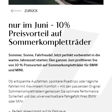
ZURÜCK
nur im Juni - 10%
Preisvorteil auf
Sommerkompletträder
Som­mer, Son­ne, Fahr­freu­de! Jetzt per­fekt vor­be­rei­tet in die
war­me Jah­res­zeit star­ten: Den gan­zen Juni pro­fi­tie­ren Sie
von 10 % Preis­vor­teil auf Som­mer­kom­plett­rä­der für BMW
und MINI.
Ob ent­spann­te Aus­fahr­ten, spon­ta­ne Roadtrips oder täg­li­che
Fahr­ten mit ma­xi­ma­lem Kom­fort – mit den pas­sen­den Ori­gi­nal
Som­mer­kom­plett­rä­dern ge­nies­sen Sie op­ti­ma­le Per­for­mance,
Si­cher­heit und das un­ver­wech­sel­ba­re Fahr­ge­fühl Ih­res BMW
oder MINI.
Per­fekt ab­ge­stimmt auf Ihr Fahrzeug