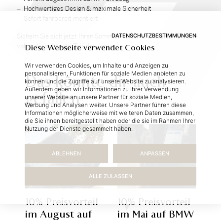
Hoch­wer­ti­ges De­sign & ma­xi­ma­le Si­cher­heit
So­fort fahr­be­reit mon­tiert
DATENSCHUTZBESTIMMUNGEN
Si­chern Sie sich jetzt Ih­ren Som­mer-Vor­teil und star­ten Sie stil­
voll in die schöns­te Zeit des Jah­res!
Diese Webseite verwendet Cookies
Wir verwenden Cookies, um Inhalte und Anzeigen zu
personalisieren, Funktionen für soziale Medien anbieten zu
Das könnte dir auch
können und die Zugriffe auf unsere Website zu analysieren.
Außerdem geben wir Informationen zu Ihrer Verwendung
gefallen
unserer Website an unsere Partner für soziale Medien,
Werbung und Analysen weiter. Unsere Partner führen diese
Informationen möglicherweise mit weiteren Daten zusammen,
die Sie ihnen bereitgestellt haben oder die sie im Rahmen Ihrer
Nutzung der Dienste gesammelt haben.
ABLEHNEN
ANPASSEN
ALLE ZULASSEN
10% Preisvorteil
10% Preisvorteil
im August auf
im Mai auf BMW