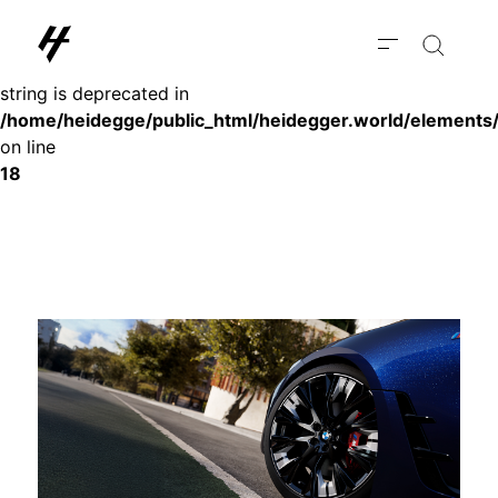
Deprecated
: substr(): Passing null to parameter #1 ($string) of type
string is deprecated in
/home/heidegge/public_html/heidegger.world/elements
on line
18