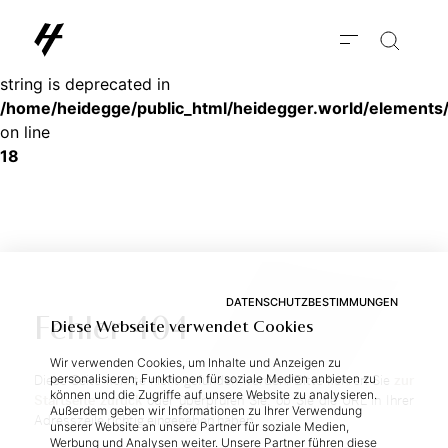
Deprecated
: substr(): Passing null to parameter #1 ($string) of type
string is deprecated in
/home/heidegge/public_html/heidegger.world/elements
on line
18
DATENSCHUTZBESTIMMUNGEN
Fehler 404
Diese Webseite verwendet Cookies
Wir verwenden Cookies, um Inhalte und Anzeigen zu
personalisieren, Funktionen für soziale Medien anbieten zu
Die­se Sei­te konn­te nicht ge­fun­den wer­den. Bit­te keh­ren Sie
zur
können und die Zugriffe auf unsere Website zu analysieren.
Start­sei­te zu­rück
oder über­prü­fen Sie, ob Sie die URL in Ih­rer
Außerdem geben wir Informationen zu Ihrer Verwendung
Adress­zei­le rich­tig ein­ge­ge­ben ha­ben.
unserer Website an unsere Partner für soziale Medien,
Werbung und Analysen weiter. Unsere Partner führen diese