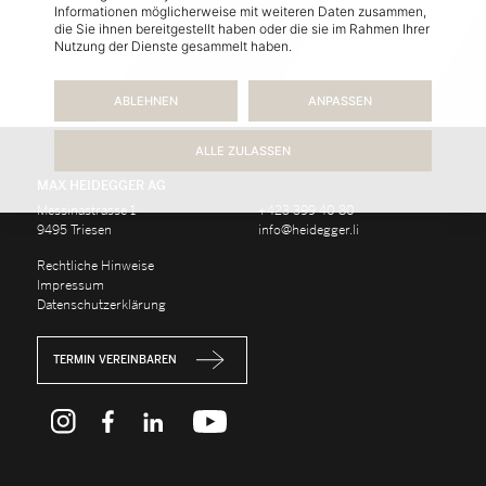
Informationen möglicherweise mit weiteren Daten zusammen,
die Sie ihnen bereitgestellt haben oder die sie im Rahmen Ihrer
Nutzung der Dienste gesammelt haben.
ABLEHNEN
ANPASSEN
ALLE ZULASSEN
MAX HEIDEGGER AG
Messinastrasse 1
+423 399 40 80
9495 Triesen
info@heidegger.li
Recht­li­che Hin­wei­se
Im­pres­sum
Da­ten­schutz­er­klä­rung
TERMIN VEREINBAREN