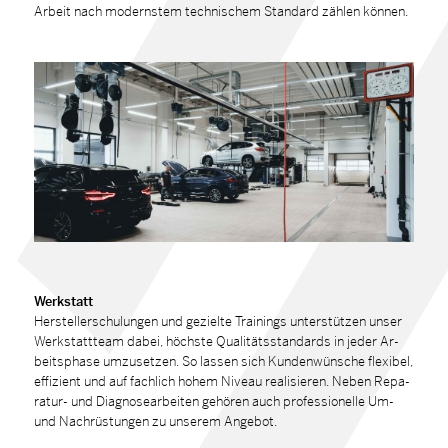
Ar­beit nach mo­derns­tem tech­ni­schem Stan­dard zäh­len kön­nen.
Werk­statt
Her­stel­ler­schu­lun­gen und ge­ziel­te Trai­nings un­ter­stüt­zen un­ser
Werk­statt­team da­bei, höchs­te Qua­li­täts­stan­dards in je­der Ar­
beits­pha­se um­zu­set­zen. So las­sen sich Kun­den­wün­sche fle­xi­bel,
ef­fi­zi­ent und auf fach­lich ho­hem Ni­veau rea­li­sie­ren. Ne­ben Re­pa­
ra­tur- und Dia­gno­se­ar­bei­ten ge­hö­ren auch pro­fes­sio­nel­le Um-
und Nach­rüs­tun­gen zu un­se­rem An­ge­bot.