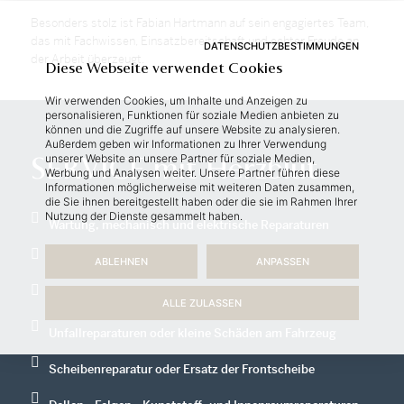
Be­son­ders stolz ist Fa­bi­an Hart­mann auf sein en­ga­gier­tes Team,
das mit Fach­wis­sen, Ein­satz­be­reit­schaft und ech­ter Freu­de an
DATENSCHUTZBESTIMMUNGEN
der Ar­beit über­zeugt.
Diese Webseite verwendet Cookies
Wir verwenden Cookies, um Inhalte und Anzeigen zu
personalisieren, Funktionen für soziale Medien anbieten zu
können und die Zugriffe auf unsere Website zu analysieren.
Außerdem geben wir Informationen zu Ihrer Verwendung
unserer Website an unsere Partner für soziale Medien,
SERVICE mit Herzblut.
Werbung und Analysen weiter. Unsere Partner führen diese
Informationen möglicherweise mit weiteren Daten zusammen,
die Sie ihnen bereitgestellt haben oder die sie im Rahmen Ihrer
Nutzung der Dienste gesammelt haben.
Wartung, mechanisch und elektrische Reparaturen
Offizielle Nachrüstungen
ABLEHNEN
ANPASSEN
Massgeschneiderter Zubehör-Einbau
ALLE ZULASSEN
Unfallreparaturen oder kleine Schäden am Fahrzeug
Scheibenreparatur oder Ersatz der Frontscheibe