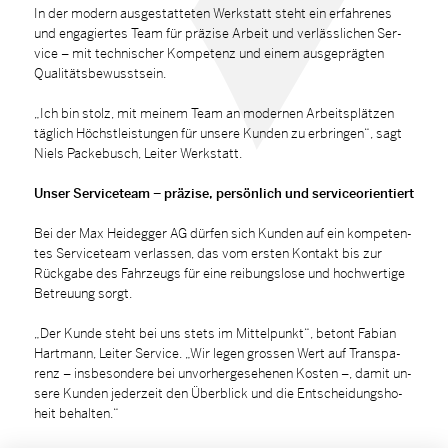
In der mo­dern aus­ge­stat­te­ten Werk­statt steht ein er­fah­re­nes
und en­ga­gier­tes Team für prä­zi­se Ar­beit und ver­läss­li­chen Ser­
vice – mit tech­ni­scher Kom­pe­tenz und ei­nem aus­ge­präg­ten
Qua­li­täts­be­wusst­sein.
„Ich bin stolz, mit mei­nem Team an mo­der­nen Ar­beits­plät­zen
täg­lich Höchst­leis­tun­gen für un­se­re Kun­den zu er­brin­gen“, sagt
Niels Pa­cke­busch, Lei­ter Werk­statt.
Un­ser Ser­vice­team – prä­zi­se, per­sön­lich und ser­vice­ori­en­tiert
Bei der Max Heidegger AG dür­fen sich Kun­den auf ein kom­pe­ten­
tes Ser­vice­team ver­las­sen, das vom ers­ten Kon­takt bis zur
Rück­ga­be des Fahr­zeugs für eine rei­bungs­lo­se und hoch­wer­ti­ge
Be­treu­ung sorgt.
„Der Kun­de steht bei uns stets im Mit­tel­punkt“, be­tont Fa­bi­an
Hart­mann, Lei­ter Ser­vice. „Wir le­gen grossen Wert auf Trans­pa­
renz – ins­be­son­de­re bei un­vor­her­ge­se­he­nen Kos­ten –, da­mit un­
se­re Kun­den je­der­zeit den Über­blick und die Ent­schei­dungs­ho­
heit be­hal­ten.“