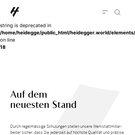
Deprecated
: substr(): Passing null to parameter #1 ($string) of type
string is deprecated in
/home/heidegge/public_html/heidegger.world/elements
on line
18
Auf dem
neuesten Stand
Durch re­gel­mäs­si­ge Schu­lun­gen stel­len un­se­re Werk­statt­mit­ar­
bei­ter si­cher, dass Sie je­der­zeit auf höchs­te Qua­li­tät und prä­zi­se