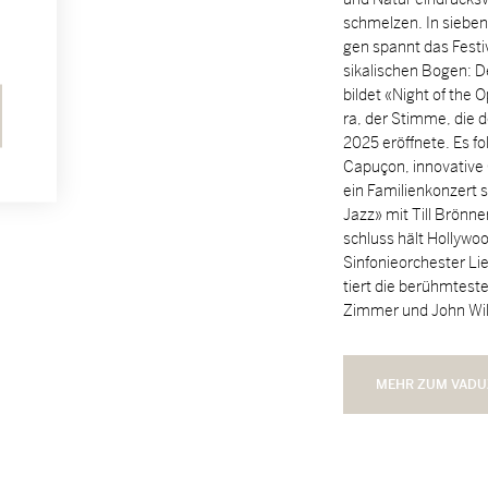
schmel­zen. In sie­ben
gen spannt das Fes­ti
si­ka­li­schen Bo­gen: D
bil­det «Night of the Op
ra, der Stim­me, die d
2025 er­öff­ne­te. Es fo
Capuçon, in­no­va­ti­v
ein Fa­mi­li­en­kon­zert
Jazz» mit Till Brön­n
schluss hält Hol­ly­wo
Sin­fo­nie­or­ches­ter Li
tiert die be­rühm­tes­
Zim­mer und John Wil­
MEHR ZUM VADU