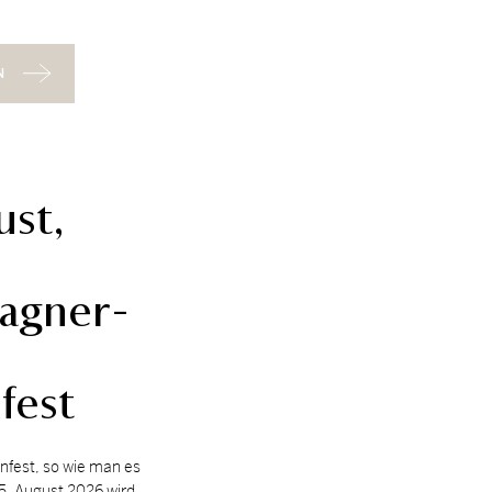
N
ust,
agner-
fest
ten­fest, so wie man es
5. Au­gust 2026 wird