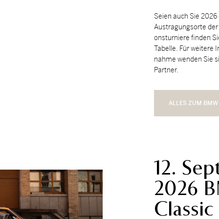
Sei­en auch Sie 2026 
Aus­tra­gungs­or­te der S
ons­tur­nie­re fin­den S
Ta­bel­le. Für wei­te­re 
nah­me wen­den Sie si
Part­ner.
ALLES ZUM BMW
12. Se
2026 
Classic