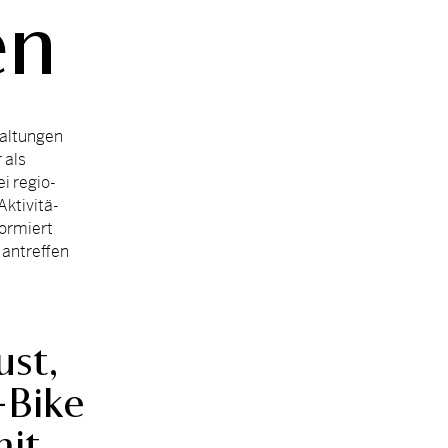
en
al­tun­gen
 als
i re­gio­
­ti­vi­tä­
for­miert
an­tref­fen
ust,
-Bike
mit