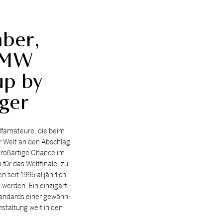
ber,
BMW
up by
ger
fa­ma­teu­re, die beim
r Welt an den Ab­schlag
groß­ar­ti­ge Chan­ce im
on für das Welt­fi­na­le, zu
 seit 1995 all­jähr­lich
er­den. Ein ein­zig­ar­ti­
an­dards ei­ner ge­wöhn­
­stal­tung weit in den