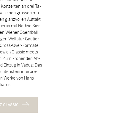
 Kon­zer­ten an drei Ta­
­val ei­nen grossen mu­
en glanz­vol­len Auf­takt
e­ra» mit Na­di­ne Si­er­
en Wie­ner Opern­ball
l­gen Welt­star Gau­tier
e Cross-Over-For­ma­te,
 so­wie «Clas­sic meets
er. Zum krö­nen­den Ab­
od Ein­zug in Va­duz: Das
ech­ten­stein in­ter­pre­
ten Wer­ke von Hans
li­ams.
Z CLASSIC