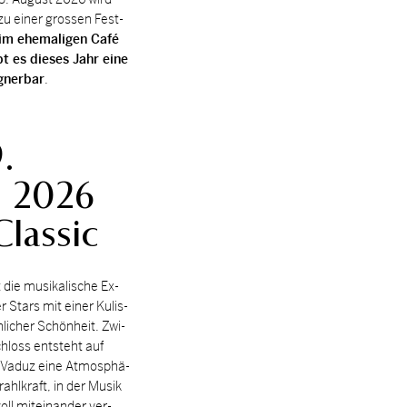
 zu ei­ner grossen Fest­
im ehe­ma­li­gen Café
t es die­ses Jahr eine
gner­bar
.
.
, 2026
lassic
 die mu­si­ka­li­sche Ex­
ler Stars mit ei­ner Ku­lis­
li­cher Schön­heit. Zwi­
loss ent­steht auf
 Va­duz eine At­mo­sphä­
rahl­kraft, in der Mu­sik
oll mit­ein­an­der ver­