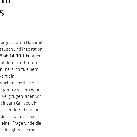
s
ver­gess­li­chen Nach­mit­
tausch und In­spi­ra­ti­on!
6 ab 14:30 Uhr
la­den
 mit dem be­rühm­ten
am,
herz­lich zu ei­nem
vent ein.
i­schen sport­li­cher
er ge­nuss­vol­lem Fahr­
ver­gnü­gen la­den wir
ein­sam Gril­la­de ein.
an­nen­de Ein­bli­cke in
6 des Thö­mus ma­xon
i­ner Fra­ge­run­de die
de In­sights zu er­hal­