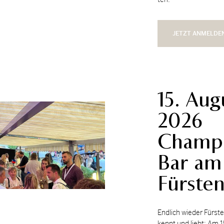
JETZT ANMELDE
15. Aug
2026
Champ
Bar am
Fürsten
End­lich wie­der Fürs­
kennt und liebt: Am 1