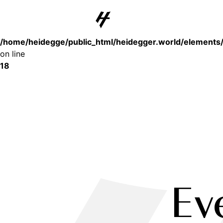
Deprecated
: substr(): Passing null to parameter #1 ($string) of type st
/home/heidegge/public_html/heidegger.world/elements
on line
18
Ev