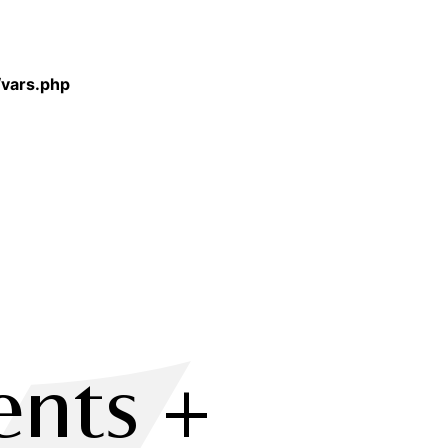
ring is deprecated in
/vars.php
ents +