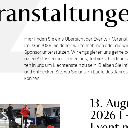
ranstaltung
Hier fin­den Sie eine Über­sicht der Events + Ver­an­st
im Jahr 2026, an de­nen wir teil­neh­men oder die wir
Spon­sor un­ter­stüt­zen. Wir en­ga­gie­ren uns ger­ne be
na­len An­läs­sen und freu­en uns, Teil ver­schie­de­ner Ak
ten in und um Liech­ten­stein zu sein. Blei­ben Sie in­
und ent­de­cken Sie, wo Sie uns im Lau­fe des Jah­res 
kön­nen.
13. Aug
2026 E
Event 