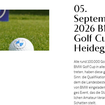
05.
Septem
2026 
Golf C
Heideg
Alle rund 100.000 Gol
BMW Golf Cup in al­le
tre­ten, ha­ben die­se 
Sinn: die Qua­li­fi­ka­ti­
dem die Lan­des­bes­ten
von BMW ein­ge­la­den w
ges Event, das die St
li­chen Ama­teur-Ver­an
Schat­ten stellt.