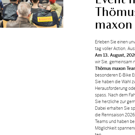
Thömu
maxon
Er­le­ben Sie ei­nen un­
tag vol­ler Ac­tion, Aus­
Am 13. Au­gust, 202
wir Sie, ge­mein­sam
Thö­mus ma­xon Te
be­son­de­ren E-Bike E
Sie ha­ben die Wahl zw
Her­aus­for­de­rung od
spass. Nach dem Fahr­
Sie herz­li­che zur ge­m
Da­bei er­hal­ten Sie sp
die Renn­sai­son 202
Teams und ha­ben bei e
Mög­lich­keit span­nen­
ten.