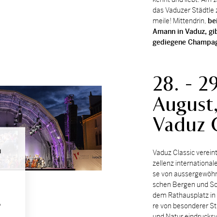
das Va­du­zer Städt­le
mei­le! Mit­ten­drin,
be
Amann in Va­duz, gib
ge­die­ge­ne Cham­pa­
28. - 29
August
Vaduz C
N
Va­duz Clas­sic ver­eint
zel­lenz in­ter­na­tio­na­
se von aus­ser­ge­wöhn­
schen Ber­gen und Sch
dem Rat­haus­platz in
,
re von be­son­de­rer St
und Na­tur ein­drucks­v