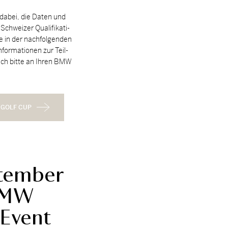
da­bei, die Da­ten und
chwei­zer Qua­li­fi­ka­ti­
ie in der nach­fol­gen­den
In­for­ma­tio­nen zur Teil­
ch bit­te an Ih­ren BMW
 GOLF CUP
ptember
BMW
 Event